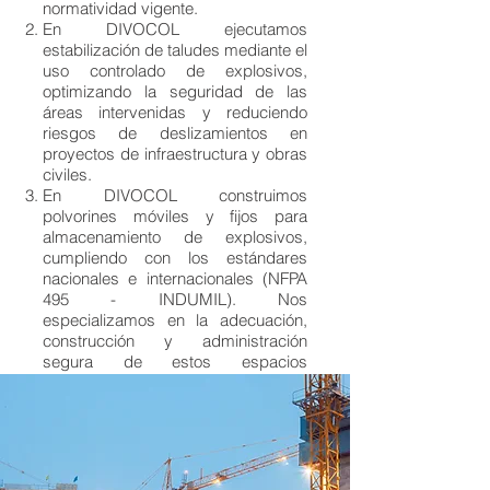
normatividad vigente.
En DIVOCOL ejecutamos
estabilización de taludes mediante el
uso controlado de explosivos,
optimizando la seguridad de las
áreas intervenidas y reduciendo
riesgos de deslizamientos en
proyectos de infraestructura y obras
civiles.
En DIVOCOL construimos
polvorines móviles y fijos para
almacenamiento de explosivos,
cumpliendo con los estándares
nacionales e internacionales (NFPA
495 - INDUMIL). Nos
especializamos en la adecuación,
construcción y administración
segura de estos espacios
esenciales para operaciones de
voladura
Realizamos estabilización de suelos
licuados y deslizamientos de
taludes con utilización de explosivos