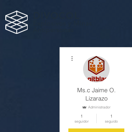
DIVOCOL
Explosivos y Minas
Antipersonas
Más acciones
Ms.c Jaime O.
Lizarazo
Administrador
1
1
seguidor
seguido