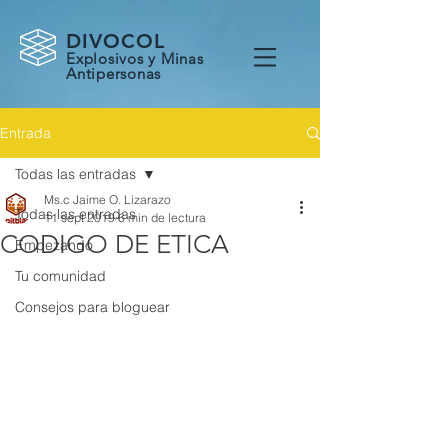
DIVOCOL
Explosivos y Minas
Antipersonas
Entrada
Todas las entradas
Ms.c Jaime O. Lizarazo
Todas las entradas
11 sept 2019
6 min de lectura
CODIGO DE ETICA
Empezando
Tu comunidad
Consejos para bloguear