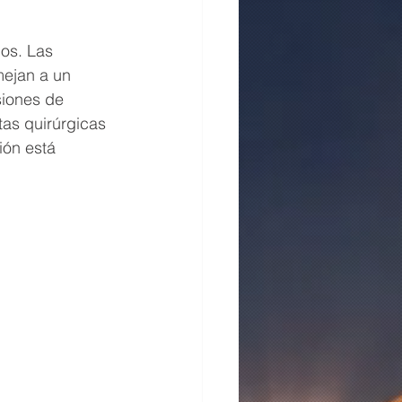
os. Las 
mejan a un 
siones de 
tas quirúrgicas 
ión está 