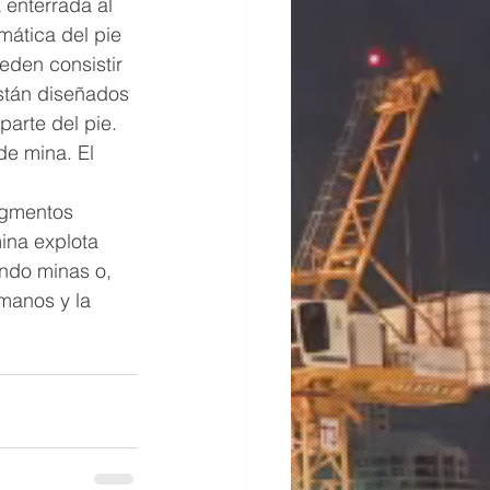
 enterrada al 
ática del pie 
eden consistir 
stán diseñados 
arte del pie. 
de mina. El 
agmentos 
ina explota 
ndo minas o, 
 manos y la 