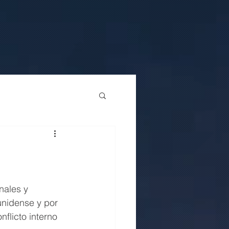
nales y 
unidense y por 
flicto interno 