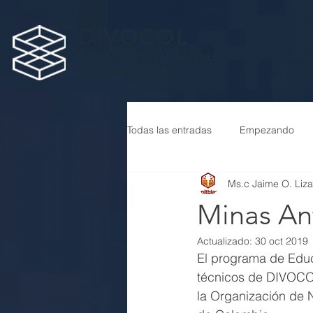
DIVOCOL
Explosivos y Minas
Antipersonas
Todas las entradas
Empezando
Ms.c Jaime O. Liz
Minas An
Actualizado:
30 oct 2019
El programa de Educ
técnicos de DIVOCOL
la Organización de 