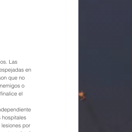
os. Las 
espejadas en 
son que no 
enemigos o 
nalice el 
independiente 
 hospitales 
 lesiones por 