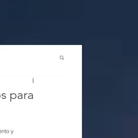
os para
ento y 