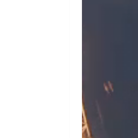
 • 1.35MB
D • 960KB