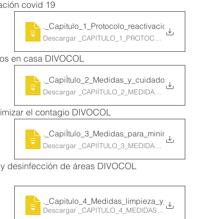
ación covid 19
1
._Capitulo_1_Protocolo_reactivacioÌn_C
Descargar _CAPITULO_1_PROTOCOLO_REACTIVACIOÌ
dos en casa DIVOCOL
2
._CapiÌtulo_2_Medidas_y_cuidados_en_ca
Descargar _CAPIÌTULO_2_MEDIDAS_Y_CUIDADOS_EN
imizar el contagio DIVOCOL
3
._CapiÌtulo_3_Medidas_para_minimizar_e
Descargar _CAPIÌTULO_3_MEDIDAS_PARA_MINIMIZAR
 y desinfección de áreas DIVOCOL
4
._Capitulo_4_Medidas_limpieza_y_desinfe
Descargar _CAPITULO_4_MEDIDAS_LIMPIEZA_Y_DESI