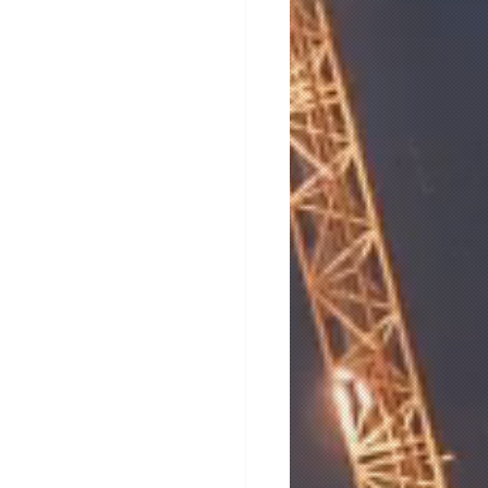
_E • 1.06MB
CON • 2.07MB