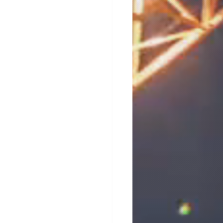
N_C • 2.03MB
_CA • 601KB
_E • 1.59MB
NFE • 681KB