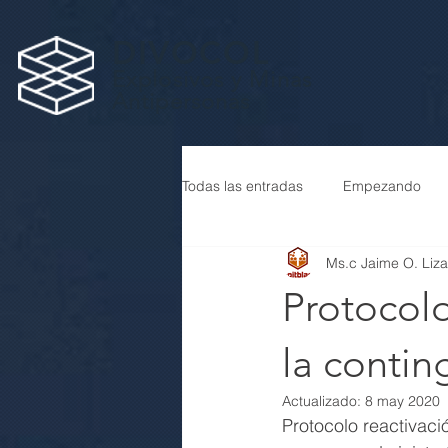
DIVOCOL
Explosivos y Minas
Antipersonas
Todas las entradas
Empezando
Ms.c Jaime O. Liz
Protocolo
la conti
Actualizado:
8 may 2020
Protocolo reactivaci