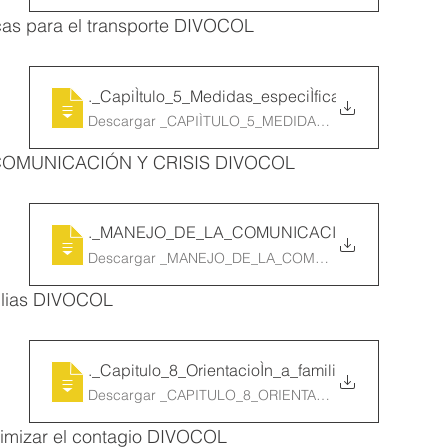
icas para el transporte DIVOCOL 
5
._CapiÌtulo_5_Medidas_especiÌficas_pa
Descargar _CAPIÌTULO_5_MEDIDAS_ESPECIÌFICAS_PA
COMUNICACIÓN Y CRISIS DIVOCOL
._MANEJO_DE_LA_COMUNICACI
7._CAPIÌTULO_7
Descargar _MANEJO_DE_LA_COMUNICACI • 368KB
milias DIVOCOL
8
._Capitulo_8_OrientacioÌn_a_familias_D
Descargar _CAPITULO_8_ORIENTACIOÌN_A_FAMILIAS_
imizar el contagio DIVOCOL