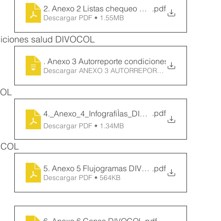
2. Anexo 2 Listas chequeo DIVOCOL
.pdf
Descargar PDF • 1.55MB
diciones salud DIVOCOL
3
. Anexo 3 Autorreporte condiciones salu
Descargar ANEXO 3 AUTORREPORTE CONDICIONES
COL
.pdf
4._Anexo_4_InfografiÌas_DIVOCOL
Descargar PDF • 1.34MB
VOCOL
5. Anexo 5 Flujogramas DIVOCOL
.pdf
Descargar PDF • 564KB