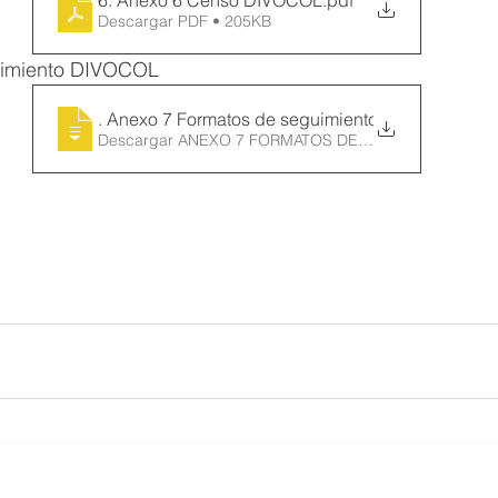
6. Anexo 6 Censo DIVOCOL
.pdf
Descargar PDF • 205KB
uimiento DIVOCOL
7
. Anexo 7 Formatos de seguimiento DIVOC
Descargar ANEXO 7 FORMATOS DE SEGUIMIENTO D