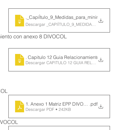
9
._CapiÌtulo_9_Medidas_para_minimizar_e
Descargar _CAPIÌTULO_9_MEDIDAS_PARA_MINIMIZAR
miento con anexo 8 DIVOCOL
12
. Capitulo 12 Guia Relacionamiento con
Descargar CAPITULO 12 GUIA RELACIONAMIENTO 
COL
1. Anexo 1 Matriz EPP DIVOCOL
.pdf
Descargar PDF • 242KB
DIVOCOL